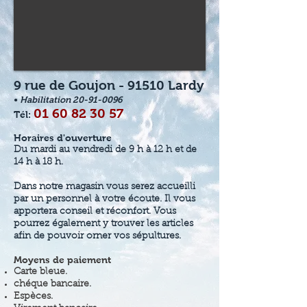
9 rue
de Goujon - 91510 Lardy
•
Habil
itation
20-91-0096
01 60 82 30 57
Té
l:
Horaires d'ouverture
Du mardi au vendredi de 9 h à 12 h et
de
14 h à 18 h.
Dans notre magasin vous serez accueilli
par un personnel à votre écoute. Il vous
apportera conseil et réconfort. Vous
pourrez également y trouver les articles
afin de pouvoir orner vos sépultures.
Moyens de paiement
Carte bleue.
chéque bancaire.
Espèces.