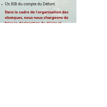
Un RIB du compte du Défunt.
Dans le cadre de l'organisation des
obsèques, nous nous chargeons de
faire la déclaration de décès et
d'obtenir :
Extrait d'acte de décès.
Autorisation de fermeture de cercueil.
Permis d'inhumation.
Autorisation de crémation.
Tous documents nécessaires au bon
déroulement des obsèques.
Les Granits FLOURY que vous avez
choisi, obtiendront pour vous ces
autorisations.
Témoignages
Mentions légales